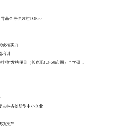
导基金最佳风控TOP50
展硬核实力
题培训
榜挂帅”发榜项目（长春现代化都市圈）产学研...
片
会
年度吉林省创新型中小企业
成功投产