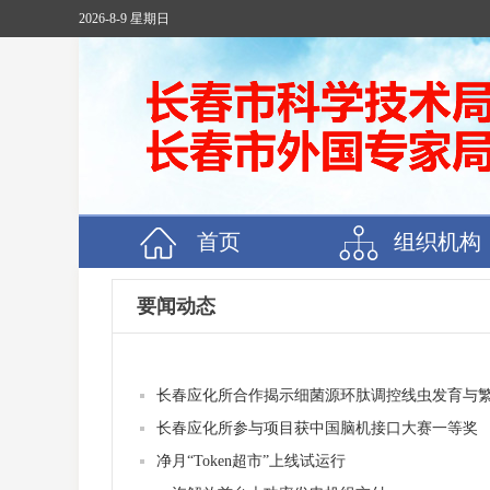
2026-8-9 星期日
首页
组织机构
要闻动态
长春应化所合作揭示细菌源环肽调控线虫发育与
长春应化所参与项目获中国脑机接口大赛一等奖
净月“Token超市”上线试运行