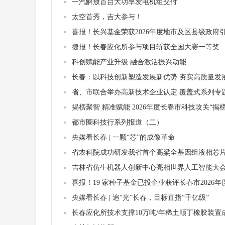
一汽解放首台大功率发电机组交付
太空首秀，吉大参与！
喜报！长兴基金荣获2026年度地市及区县级政府引
捷报！长春应化所参与项目斩获全国大赛一等奖
科创赋能产业升级 融合激活振兴动能
长春：以科技创新塑造发展新优势 夯实高质量发
省、市联合举办高新技术企业认定 覆盖式系列专
揭榜聚智 精准赋能 2026年度长春市科技攻关“揭
都市圈科技行系列报道（二）
央媒看长春 | 一颗“芯”的成像革命
省农科院成功研发我省首个高粱全基因组液相芯
吉林省仿生机器人创新中心亮相世界人工智能大
喜报！19 家种子基金已投企业获评长春市2026
央媒看长春 | 追“光”长春，目标直指“千亿级”
长春应化所技术支撑10万吨/年稀土顺丁橡胶装置