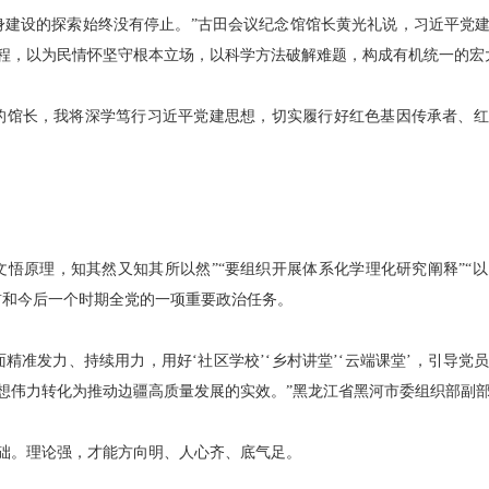
建设的探索始终没有停止。”古田会议纪念馆馆长黄光礼说，习近平党建
程，以为民情怀坚守根本立场，以科学方法破解难题，构成有机统一的宏
馆长，我将深学笃行习近平党建思想，切实履行好红色基因传承者、红
原理，知其然又知其所以然”“要组织开展体系化学理化研究阐释”“
前和今后一个时期全党的一项重要政治任务。
准发力、持续用力，用好‘社区学校’‘乡村讲堂’‘云端课堂’，引导党
想伟力转化为推动边疆高质量发展的实效。”黑龙江省黑河市委组织部副
。理论强，才能方向明、人心齐、底气足。