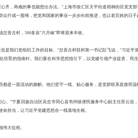
齐，再难的事也能想出办法。”上海市徐汇区天平街道梧桐街区党支部
群众拧成一股绳，把党和国家的事业一步步向前推进，也让老百姓的日子
吾古村，500多亩“六月椒”即将迎来丰收。
是我们党组织工作的目标。”岔吾古村驻村第一书记彭飞说，“习近平
化培育的指南针。我们要在科学思想指引下，以党建引领产业提质、民
都是一面流动的旗帜。他们坚守一线、贴心服务，是党群联系直接而温
心。”宁夏回族自治区吴忠市同心县韦州镇便民服务中心副主任苏云说，
使命担当，让习近平党建思想在一线落地生根。
领伟大征程。