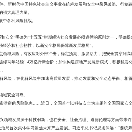
。新时代中国特色社会主义事业在统筹发展和安全中乘风破浪、行稳致
的强大真理力量。
展中各种风险挑战。
安全”明确为“十五五”时期经济社会发展必须遵循的原则之一，明确提
强经济和社会韧性，以新安全格局保障新发展格局”。
领域风险，有效应对外部冲击，稳定预期、激发活力，把安全贯穿到高
两年站稳1.4万亿斤新台阶；加快构建房地产发展新模式，积极稳妥
…
风险，在化解风险中加速高质量发展，推动发展和安全动态平衡、相得
领域安全可靠。
泄密的风险隐患……近日，全国首个以科技安全为主题的全国国家安全
兴领域发展源于科技创新，也在安全、社会治理、道德伦理等方面带来许
央政治局首次集体学习聚焦未来产业发展。习近平总书记思虑深远：“要统