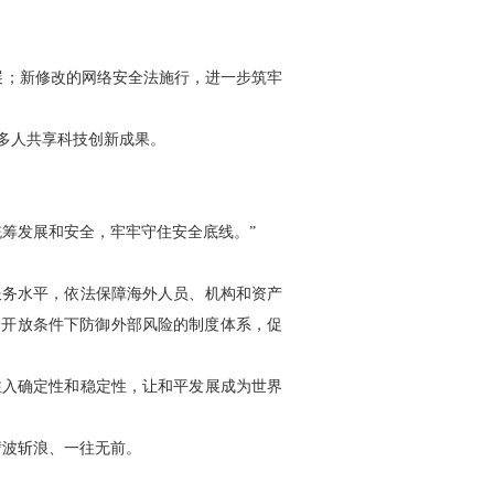
展；新修改的网络安全法施行，进一步筑牢
多人共享科技创新成果。
统筹发展和安全，牢牢守住安全底线。”
务水平，依法保障海外人员、机构和资产
全开放条件下防御外部风险的制度体系，促
入确定性和稳定性，让和平发展成为世界
劈波斩浪、一往无前。