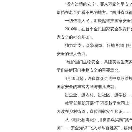
“没有边境的安宁，哪来万家的平安？”
暗挡在老百姓看不见的地方。”四川省成
一切依靠人民，汇聚起维护国家安全
2016年，在首个全民国家安全教育日
家安全的社会基础”。
独力难支，众擎易举。各地各部门把国
安全的强大合力。
“维护国门生物安全，共建美丽生态家园
学们讲解国门生物安全的重要意义。
4月10日起，许多群众走进中华苏维埃
国家安全的丰富内涵与非凡成就。
进企业、进农村、进社区、进学校……全
教育部组织开展“千万高校学生同上一
奔波在乡村街道，宣传国家安全知识……
从《哪吒斩毒记》用皮影戏揭露“笑气”
师”……安全知识“飞入寻常百姓家”，讲