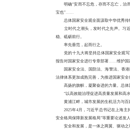
明确“安而不忘危，存而不忘亡，治而不
宝也”……
总体国家安全观全面汲取中华优秀传统
立时代之潮头，发时代之先声。习近平
稳、砥砺前行。
率先垂范，起而行之。
党的十九大将坚持总体国家安全观写入
报告对国家安全进行专章部署……维护国
国家安全法、国防法、海警法、香港国
法律体系更加成熟完善，为推进国家安全
高扬的旗帜，凝聚奋进的力量。总体国
“以高效能治理促进高质量发展和高水
黄浦江畔，城市发展的生机活力与百姓
2025年4月，习近平总书记在上海主
安全格局保障新发展格局”等重要论述发
安全和发展，是一体之两翼、驱动之