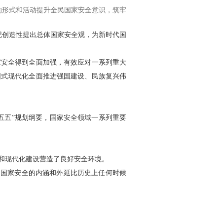
的形式和活动提升全民国家安全意识，筑牢
记创造性提出总体国家安全观，为新时代国
安全得到全面加强，有效应对一系列重大
国式现代化全面推进强国建设、民族复兴伟
五”规划纲要，国家安全领域一系列重要
和现代化建设营造了良好安全环境。
，国家安全的内涵和外延比历史上任何时候