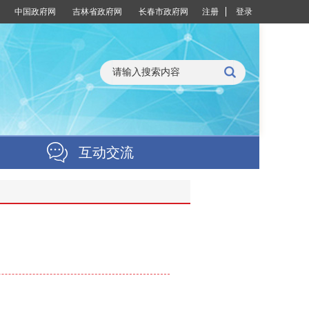
中国政府网
吉林省政府网
长春市政府网
注册
登录
互动交流