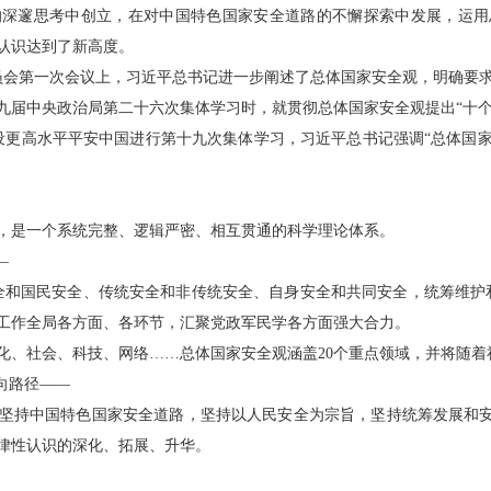
邃思考中创立，在对中国特色国家安全道路的不懈探索中发展，运用
认识达到了新高度。
员会第一次会议上，习近平总书记进一步阐述了总体国家安全观，明确要求
十九届中央政治局第二十六次集体学习时，就贯彻总体国家安全观提出“十个
设更高水平平安中国进行第十九次集体学习，习近平总书记强调“总体国
是一个系统完整、逻辑严密、相互贯通的科学理论体系。
—
和国民安全、传统安全和非传统安全、自身安全和共同安全，统筹维护和
工作全局各方面、各环节，汇聚党政军民学各方面强大合力。
、社会、科技、网络……总体国家安全观涵盖20个重点领域，并将随着
向路径——
持中国特色国家安全道路，坚持以人民安全为宗旨，坚持统筹发展和安全
律性认识的深化、拓展、升华。