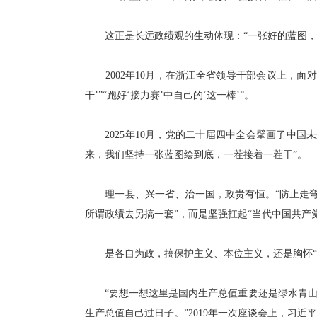
这正是长远政绩观的生动体现：“一张好的蓝图，只
2002年10月，在浙江全省领导干部会议上，面对
干’”“跑好‘接力赛’中自己的‘这一棒’”。
2025年10月，党的二十届四中全会擘画了中国
来，我们坚持一张蓝图绘到底，一茬接着一茬干”。
理一县、兴一省、治一国，政贵有恒。“防止走弯路、
所谓政绩去另搞一套”，而是坚强扛起“当代中国共产
是各自为政，搞保护主义、本位主义，还是胸怀“
“要想一想这里是国内生产总值重要还是绿水青山
生产总值自己过日子。”2019年一次座谈会上，习近