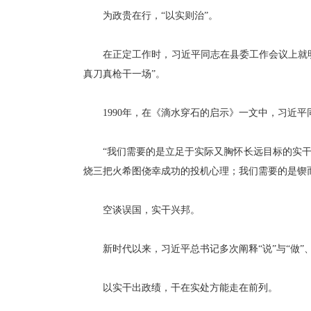
为政贵在行，“以实则治”。
在正定工作时，习近平同志在县委工作会议上就明确
真刀真枪干一场”。
1990年，在《滴水穿石的启示》一文中，习近平
“我们需要的是立足于实际又胸怀长远目标的实干
烧三把火希图侥幸成功的投机心理；我们需要的是锲而
空谈误国，实干兴邦。
新时代以来，习近平总书记多次阐释“说”与“做”、
以实干出政绩，干在实处方能走在前列。