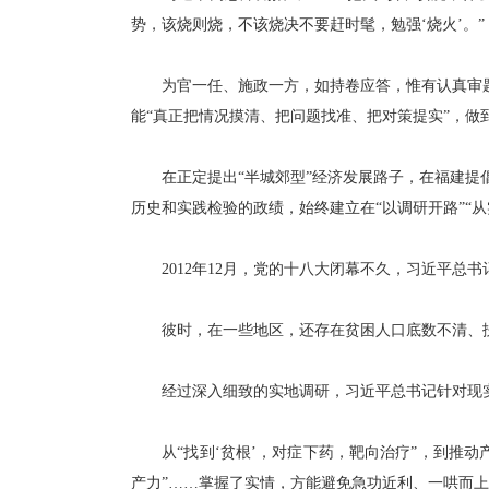
势，该烧则烧，不该烧决不要赶时髦，勉强‘烧火’。”
为官一任、施政一方，如持卷应答，惟有认真审题、
能“真正把情况摸清、把问题找准、把对策提实”，做到
在正定提出“半城郊型”经济发展路子，在福建提倡
历史和实践检验的政绩，始终建立在“以调研开路”“从
2012年12月，党的十八大闭幕不久，习近平总
彼时，在一些地区，还存在贫困人口底数不清、扶贫
经过深入细致的实地调研，习近平总书记针对现实存
从“找到‘贫根’，对症下药，靶向治疗”，到推动产
产力”……掌握了实情，方能避免急功近利、一哄而上