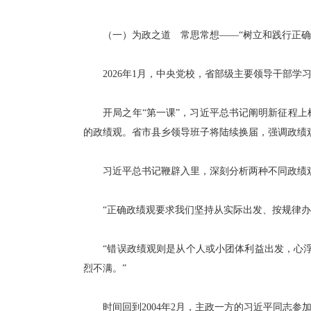
（一）为政之道 常思常想——“树立和践行正确
2026年1月，中央党校，省部级主要领导干部学
开局之年“第一课”，习近平总书记阐明新征程上树
的政绩观。省市县乡领导班子将陆续换届，强调政绩
习近平总书记鞭辟入里，深刻分析两种不同政绩
“正确政绩观要求我们坚持从实际出发、按规律办事
“错误政绩观则是从个人或小团体利益出发，心浮气
烈不满。”
时间回到2004年2月，主政一方的习近平同志参