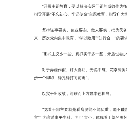
“开展主题教育，要以解决实际问题的成效作为衡量
指导开展“不忘初心、牢记使命”主题教育，指导广大党
坚持谋事要实、创业要实、做人要实，把为民务实
来，历次党内集中教育，“学以致用”“知行合一”的要
“形式主义少一些、真抓实干多一些，矛盾也会少
对于弄虚作假、好大喜功、光说不练、花拳绣腿等
步一个脚印、稳扎稳打向前走”。
以实干出政绩，迎难而上方显本色担当。
“党看干部主要就是看肩膀能不能负重，能不能超负
官”“‘为官避事平生耻。’担当大小，体现着干部的