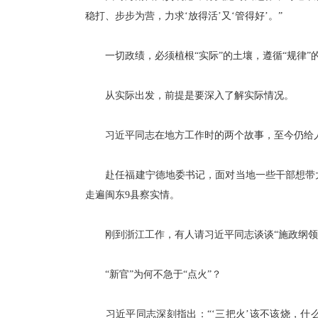
稳打、步步为营，力求‘放得活’又‘管得好’。”
一切政绩，必须植根“实际”的土壤，遵循“规律”
从实际出发，前提是要深入了解实际情况。
习近平同志在地方工作时的两个故事，至今仍给
赴任福建宁德地委书记，面对当地一些干部想带大家
走遍闽东9县察实情。
刚到浙江工作，有人请习近平同志谈谈“施政纲领”
“新官”为何不急于“点火”？
习近平同志深刻指出：“‘三把火’该不该烧，什么