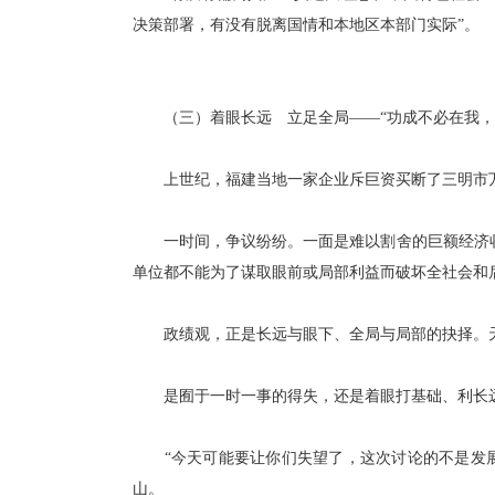
决策部署，有没有脱离国情和本地区本部门实际”。
（三）着眼长远 立足全局——“功成不必在我，
上世纪，福建当地一家企业斥巨资买断了三明市万寿
一时间，争议纷纷。一面是难以割舍的巨额经济收
单位都不能为了谋取眼前或局部利益而破坏全社会和
政绩观，正是长远与眼下、全局与局部的抉择。天
是囿于一时一事的得失，还是着眼打基础、利长
“今天可能要让你们失望了，这次讨论的不是发展问
山。