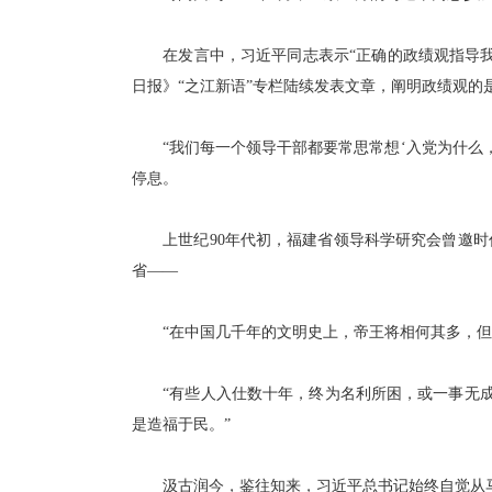
在发言中，习近平同志表示“正确的政绩观指导我
日报》“之江新语”专栏陆续发表文章，阐明政绩观的
“我们每一个领导干部都要常思常想‘入党为什么，
停息。
上世纪90年代初，福建省领导科学研究会曾邀时
省——
“在中国几千年的文明史上，帝王将相何其多，但在
“有些人入仕数十年，终为名利所困，或一事无成，
是造福于民。”
汲古润今，鉴往知来，习近平总书记始终自觉从马