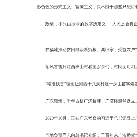
形色色的形式主义、官僚主义，决不能干那些只想讨
政绩，不只由冰冷的数字所定义，“人民是否真正
——
在福建推动贫困群众断穷根、离旧家，受益农户“造
顶风冒雪到江西神山村看望乡亲们，村民面对习近平
“精准扶贫”理念让湘西十八洞村这一深山苗寨焕发
广东潮州，千年古桥广济桥畔，广济楼巍然矗立
2020年10月，正在广东考察的习近平总书记登上
当地负责同志向总书记介绍：千百年来广济桥就“广