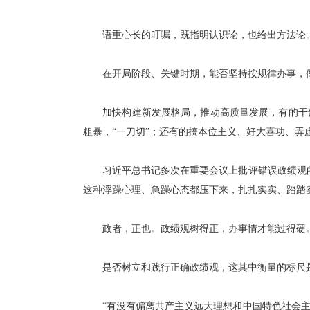
语重心长的叮嘱，既指明认识论，也给出方法论
在开局阶段、关键时期，能否坚持按规律办事，做
加快构建新发展格局，推动高质量发展，有的干部
粗暴，“一刀切”；还有的搞本位主义、好大喜功、弄
习近平总书记多次在重要会议上批评错误政绩观的
这种浮躁心理、急躁心态都压下来，扎扎实实、踏踏
政者，正也。政绩观树得正，办事情才能过得硬
是否树立和践行正确政绩观，这其中衡量的标尺
“有没有偏离共产主义远大理想和中国特色社会主