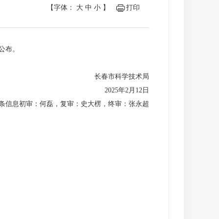
【字体：
大
中
小
】
打印
公布。
长春市科学技术局
2025年2月12日
条信息初审：何磊，复审：史大楞，终审：张永超