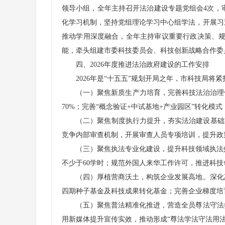
领导小组，全年主持召开法治建设专题党组会4次，
化学习机制，坚持党组理论学习中心组学法，开展习近
推动学用深度融合，全年主持审议重要行政决策、规
能，牵头组建市委科技委员会、科技创新战略合作委
四、2026年度推进法治政府建设的工作安排
2026年是“十五五”规划开局之年，市科技局将紧
（一）聚焦新质生产力培育，完善科技法治治理体系
70%；完善“概念验证+中试基地+产业园区”转化模
（二）聚焦制度执行力提升，夯实法治建设基础支撑
竞争内部审查机制，开展审查人员专项培训，提升政
（三）聚焦执法专业化建设，提升科技领域执法效
不少于60学时；规范外国人来华工作许可，推进科
（四）厚植营商沃土，构筑企业发展高地。深化惠
四期种子基金及科技成果转化基金；完善企业梯度培
（五）聚焦普法精准化推进，营造全员尊法守法氛
用新媒体提升宣传实效，推动形成“尊法学法守法用法