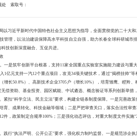
规处
索取号：
局以习近平新时代中国特色社会主义思想为指导，全面贯彻党的二十大和
技管理，以法治建设保障高水平科技自立自强，助力长春全球科研城市排
与科技创新深度融合、互促共进。
效
是筑牢创新平台根基，支持11家全国重点实验室实施能力建设与重大专
入1亿元支持一汽12个重点项目，攻克34项关键技术，通过“揭榜挂帅”
增长50.8%）、高新技术企业3705户（增长10%），培育雏鹰、瞪羚、种
过无偿资助、基金投资、园区赋能、中试遴选、概念验证等系列创新举措，实
紧扣“科学立法、民主立法”要求，构建全链条制度保障。一是完善政策
体培育、成果转化、科技金融等领域；二是严把审查关口，落实合法性审查
12件，政策制定合规率100%；三是强化动态评估，对重大制度文件实施“
践行“执法严明、公开公正”要求，强化权力制约监督。一是规范涉企执