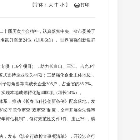
【字体：
大
中
小
】
打印
二十届历次全会精神，认真落实中央、省市委关于
名跃升至第24位（进步6位）、世界百强创新集群
项（16个项目），助力长白山、三江、吉光3个
等模式支持企业攻关44项；三是强化企业主体地位，
子独角兽等高成长企业305户，占全省的85.2%。
现本地成果转化超4000项（增长14%）。
体系，推动《长春市科技创新条例》配套落地，发
和公平竞争审查“双审查”制度，全年开展合法性审
2年评估机制”，修订规范性文件1件、废止2件，确
法，发布《涉企行政检查事项清单》，开设涉企行