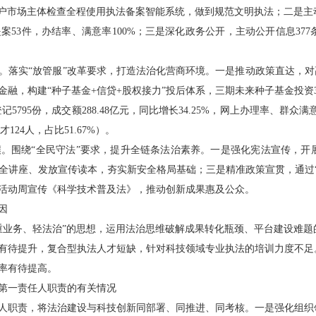
14户市场主体检查全程使用执法备案智能系统，做到规范文明执法；二是
53件，办结率、满意率100%；三是深化政务公开，主动公开信息377
实“放管服”改革要求，打造法治化营商环境。一是推动政策直达，对高
科技金融，构建“种子基金+信贷+股权接力”投后体系，三期未来种子基金投资
5795份，成交额288.48亿元，同比增长34.25%，网上办理率、群众
24人，占比51.67%）。
围绕“全民守法”要求，提升全链条法治素养。一是强化宪法宣传，开
全讲座、发放宣传读本，夯实新安全格局基础；三是精准政策宣贯，通过
活动周宣传《科学技术普及法》，推动创新成果惠及公众。
因
业务、轻法治”的思想，运用法治思维破解成果转化瓶颈、平台建设难题
有待提升，复合型执法人才短缺，针对科技领域专业执法的培训力度不足
率有待提高。
第一责任人职责的有关情况
职责，将法治建设与科技创新同部署、同推进、同考核。一是强化组织