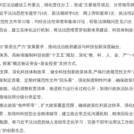
审定法治建设工作要点，细化责任分工，形成“主要领导抓总、分管领导
平法治思想专题学习4次、新法规研学6次、网上旁听庭审1次、执法培训
范性文件等32项，均经合法性审查和集体讨论，听取法律顾问意见25
员会，建立实体化运行机制，将法治思维贯穿创新体系建设、科技体制改
扣“新质生产力”发展要求，推动法治政府建设与科技创新深度融合。
。高标准编制科技创新“十五五”规划，深化“教、科、人、金、产”一
式，探索“概念验证资金+基金投资”支持方式。
。深化科技体制改革，健全科技创新政策体系,严格行政规范性文件“起草
策制定质量。定期对规范性文件“回头看”，强化制度刚性约束，确保政策
能。动态调整权责清单，推进权力运行全过程公开；加强行政执法队伍
技领域信用分级分类监管。
企政策“免申即享”，扩大政策覆盖范围，确保政策红利直达快享。强化
育，加强对科技型企业精准辅导，建立政企常态化沟通机制，精准回应企
围。将习近平法治思想纳入党组常态化学习，完善干部学法用法工作机制
”的创新生态。