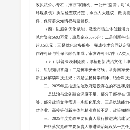
政执法公示专栏，推行“双随机、一公开”监管，对
环境条例》执法检查获肯定，承办人大建议、政协提案
件，保障群众知情权与监督权。
（四）以服务优化赋能，激发市场主体创新活力。落
兑付资金5693万元，惠及企业5576户；二是创新
超3.5亿元；三是优化政务服务，完成技术合同认定登记
作许可证与社保卡融合集成，审发许可447件（A类人才1
（五）以普法浸润提质，厚植创新法治文化土壤。
片、组织知识答题；二是筑牢安全防线，举办国家安
新主体解读科技法规；四是弘扬科学精神，结合科技
二、2025年度推进法治政府建设存在的不足和原
一是法治与业务融合深度不足。部分干部存在“重
够，部分政策文件需进一步细化配套。三是执法能力
对企业、高校等创新主体的精准宣传不足，政策知晓
三、2025年度党政主要负责人履行推进法治建设
严格落实党政主要负责人推进法治建设第一责任人