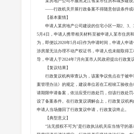
某房地产公司不服黑龙江省某市住房和城乡建设局
——行政机关开展行政备案不得随意创设条件或程
【基本案情】
申请人某房地产公司建设的住宅小区一期2、3、31号
5月4日，申请人携带相关材料至被申请人某市住房和
为，即便以2020年5月4日作为申请时间，申请人
涉房屋无法办理不动产权证书，申请人也未能取得工
导，申请人于2024年7月向某市人民政府提出行政
【复议结果】
行政复议机构审查认为，该案争议焦点在于被申请
案管理办法》的规定，建设单位若在工程竣工验收合格
请期限申请备案，依法应受行政处罚，但该行政处罚
设了备案条件。在行政复议调解会上，行政复议机构
申请人当场撤回了行政复议申请，行政复议终止。
【典型意义】
“法无授权不可为”是行政执法机关应当恪守的基