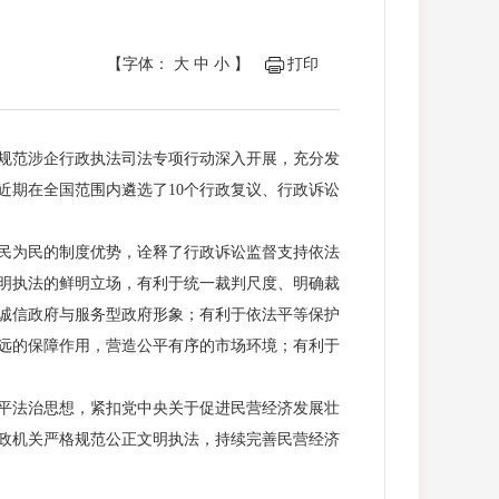
【字体：
大
中
小
】
打印
规范涉企行政执法司法专项行动深入开展，充分发
近期在全国范围内遴选了10个行政复议、行政诉讼
民为民的制度优势，诠释了行政诉讼监督支持依法
明执法的鲜明立场，有利于统一裁判尺度、明确裁
诚信政府与服务型政府形象；有利于依法平等保护
远的保障作用，营造公平有序的市场环境；有利于
平法治思想，紧扣党中央关于促进民营经济发展壮
政机关严格规范公正文明执法，持续完善民营经济