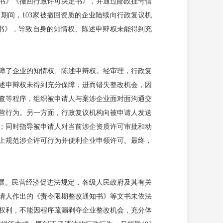
知书》《撤回行政许可决定书》，并通过邮政挂号信
3月期间，103家被撤回资质的企业陆续向行政复议机
知书》，导致自身的知情权、陈述申辩权未能得到充
障了企业的知情权、陈述申辩权。经审理，行政复
述申辩权未得到充分保障，进而错失整改机会，因
查等程序，组织被申请人与案涉企业面对面沟通交
营行为。另一方面，行政复议机构向被申请人发送
；同时指导被申请人对当前涉企资质许可审批和动
上规范涉企许可行为并便利企业申领许可。最终，
展。民营经济促进法规定，各级人民政府及其有关
请人作出的《责令限期整改通知书》等文书未依法
权利，不能因程序疏漏剥夺企业整改机会，充分体