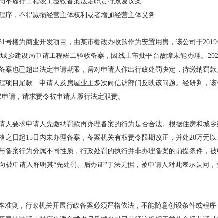
不履行工程竣工验收备案法定职责行政复议案
序，不得减损经营主体权利或者增加经营主体义务
楼为商业开发项目，由某市棚改办收购作为安置用房，该公司于2019年1
城乡建设局申请工程竣工验收备案，因线上审批平台故障未能办理。202
申请备案也已超出法定申请期限，需对申请人作出行政处罚决定，待缴纳罚
程项目尾款，申请人及房屋业主多次向信访部门反映该问题。经研判，该
复议申请，请求责令被申请人履行法定职责。
人要求申请人先缴纳罚款再办理备案的行为是否合法。根据住房和城乡
之日起15日内未办理备案，备案机关有权责令限期改正，并处20万元以
与备案行为分属不同性质，行政处罚的执行并非办理备案的前提条件，被
向被申请人释明其“先处罚、后办证”于法无据，被申请人对此表示认同，
本准则，行政机关开展行政备案必须严格依法，不能随意创设条件或程序