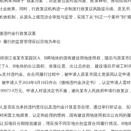
机构未局限于“就案办案”，而是通过面对面沟通、政策释明、推动自我纠
的社会效果。同时，行政复议机构进一步制发行政复议风险提示函、意见
效机制，从源头上规范涉企审批与监管，实现了从“纠正一个案件”到“规
缴违约金行政复议案
》履行的监督管理应以宗地为单位
得浙江省某市某园区A、B两地块的国有建设用地使用权，随后与原某市
定了A、B地块的出让面积、坐落位置、出让总价款、建设项目开竣工时
‰支付违约金。在合同履行过程中，被申请人原某市国土资源局认定申请
申请人于2024年4月18日作出《缴纳违约金决定书》，认定申请人需对
99973.9万元。申请人对该决定书不服，遂向某市人民政府申请行政复
是否应当承担违约责任以及违约金计算是否合理。通过举行听证会、实
对闲置土地调查、认定和处理的惯例，国有建设用地使用权出让合同的履
出让后项目分期报批建设，理应按不同宗地分别监督合同履行情况。B地