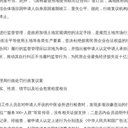
，明显不当。此外，《国有建设用地使用权出让合同》签订后，属地政府
综合体项目因申请人自身原因逾期竣工，显失公平。据此，行政复议机构
终止。
行监督管理，是政府加强土地宏观调控的法定手段，是规范土地市场行
织依法平等使用土地等各类生产要素，坚决杜绝损害民营企业合法权益的
合同》履行的监督管理应以宗地为单位，并指出被申请人认定申请人承担
误区，推动其自行纠正不当履约监管行为，为民营企业避免经济损失近十
理局行政处罚行政复议案
、性质、情节以及社会危害程度相当
工作人员在对申请人开设的中医诊所进行检查时，发现多项涉嫌违法的行为
位”“服务300+人群”等宣传语，没有相关证据支持；二是店内会员说明
记录。经核查，被申请人认定上述行为分别违反《中华人民共和国广告法》