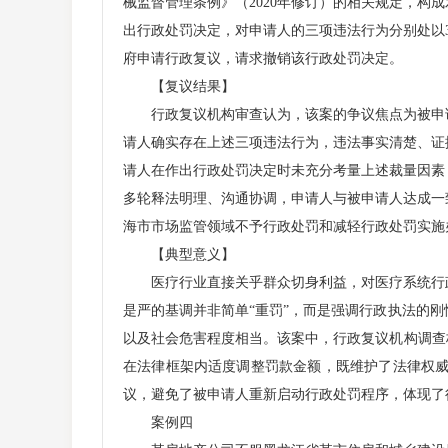
械监督管理条例》（2020年修订）的相关规定，构
出行政处罚决定，对申请人的三项违法行为分别处以
府申请行政复议，请求撤销该行政处罚决定。
【复议结果】
行政复议机构审查认为，该案的争议焦点为被申请
请人确实存在上述三项违法行为，违法事实清楚、证
请人在作出行政处罚决定时未充分考量上述裁量因素
多轮释法明理、沟通协调，申请人与被申请人达成一
海市市场监管领域不予行政处罚和减轻行政处罚实施办
【典型意义】
医疗行业直接关乎群众切身利益，对医疗系统行政
是严的基调并非简单“重罚”，而是强调行政执法的
以及社会危害程度相当。该案中，行政复议机构调查
在法律框架内适度调整罚款金额，既维护了法律权
议，避免了被申请人重新启动行政处罚程序，体现了
案例四