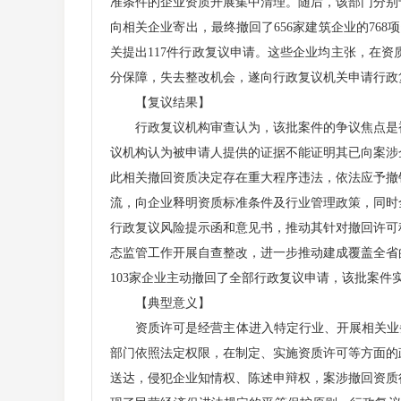
准条件的企业资质开展集中清理。随后，该部门分别
向相关企业寄出，最终撤回了656家建筑企业的768项
关提出117件行政复议申请。这些企业均主张，在
分保障，失去整改机会，遂向行政复议机关申请行政
【复议结果】
行政复议机构审查认为，该批案件的争议焦点是被
议机构认为被申请人提供的证据不能证明其已向案涉
此相关撤回资质决定存在重大程序违法，依法应予撤
流，向企业释明资质标准条件及行业管理政策，同时
行政复议风险提示函和意见书，推动其针对撤回许可
态监管工作开展自查整改，进一步推动建成覆盖全省
103家企业主动撤回了全部行政复议申请，该批案件
【典型意义】
资质许可是经营主体进入特定行业、开展相关业务的
部门依照法定权限，在制定、实施资质许可等方面的
送达，侵犯企业知情权、陈述申辩权，案涉撤回资质