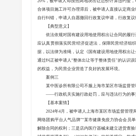
20%，被申请人却按照两地块出让总价计算违约金
合体项目施工许可办理滞后，被申请人直接认定商业
自行纠错，申请人自愿撤回行政复议申请，行政复议
【典型意义】
依法依规对国有建设用地使用权出让合同的履行进
应认真贯彻落实民营经济促进法，保障民营经济组
据，以法律为准绳，认定《国有建设用地使用权出让
通过纠正被申请人“整体出让等于整体责任”的认识
的权益，为民营企业营造了良好的发展环境。
案例三
某中医诊所有限公司不服上海市某区市场监督管
——行政机关实施行政处罚，应与违法行为的事实
【基本案情】
2024年4月，被申请人上海市某区市场监督管理局
网络团购平台人气品牌”“某市健康免疫力协会会员单
解除合同的权利；三是店内医疗器械未建立进货查验