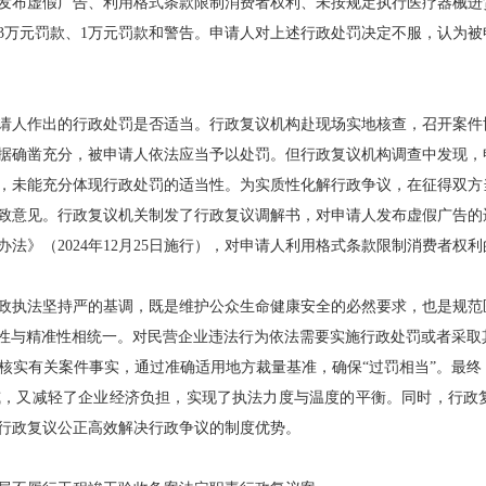
成发布虚假广告、利用格式条款限制消费者权利、未按规定执行医疗器械进
3万元罚款、1万元罚款和警告。申请人对上述行政处罚决定不服，认为
人作出的行政处罚是否适当。行政复议机构赴现场实地核查，召开案件
据确凿充分，被申请人依法应当予以处罚。但行政复议机构调查中发现，
，未能充分体现行政处罚的适当性。为实质性化解行政争议，在征得双方
致意见。行政复议机关制发了行政复议调解书，对申请人发布虚假广告的
法》（2024年12月25日施行），对申请人利用格式条款限制消费者权
执法坚持严的基调，既是维护公众生命健康安全的必然要求，也是规范
刚性与精准性相统一。对民营企业违法行为依法需要实施行政处罚或者采
核实有关案件事实，通过准确适用地方裁量基准，确保“过罚相当”。最
威，又减轻了企业经济负担，实现了执法力度与温度的平衡。同时，行政
行政复议公正高效解决行政争议的制度优势。