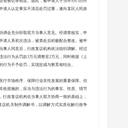
货查验记录制度。据此，被申请人于当年9月5日作
被申请人认定事实不清且处罚过重，遂向某区人民政
协调会充分听取双方当事人意见。经调查核实，申
申请人系初次违法，被查处后积极配合整改。被申
当事人同意后，行政复议机构依法组织调解。经过
违法行为从罚款3万元调整至2万元，同时根据《上
利的行为不予处罚，实现惩戒与教育相结合。
医疗市场秩序、保障行业良性发展的重要保障。但
取其他措施的，应当与违法行为的事实、性质、情节
终，行政复议机构在当事人双方协商一致的基础上，
复议机关制作调解书，以调解方式实质化解行政争