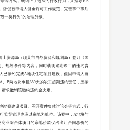
错等方式，既纠正了违法的行政行为，又指导103
书，督促被申请人健全许可工作规范、完善事中事后
范一类行为”的治理升级。
国土资源局（现某市自然资源和规划局）签订《国
间、规划条件等内容，同时载明逾期竣工的违约责
人已按约完成A地块住宅项目建设，但因申请人自
A、B两地块承担689天的竣工超期违约责任，应按
议，请求撤销该缴纳违约金决定。
地勘察建设项目、召开案件集体讨论会等方式，行
行监督管理也应以宗地为单位。该案中，A地块与
块商业综合体项目的宗地价款仅占出让合同总价的