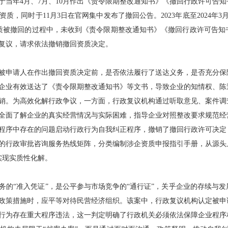
于当年4月、7月、10月作出《责令限期整改通知书》《撤回行政许可告
资质，同时于11月3日在官网集中发布了撤回公告。2023年底至2024年
资质被撤回的过程中，未收到《责令限期整改通知书》《撤回行政许可告
复议，请求依法撤销撤回资质决定。
申请人在作出撤回资质决定前，是否依法履行了送达义务，是否充分保
企业有效送达了《责令限期整改通知书》等文书，导致企业的知情权、陈
销。为高效化解行政争议，一方面，行政复议机构通过听取意见、案件调
全面了解企业的真实经营情况与实际困难，指导企业对照整改要求规范经
程序中存在的问题启动行政行为自我纠正程序，撤销了撤回行政许可决定
的行政审批咨询服务热线矩阵，分类编制涉企资质申报指引手册，从源头
实现实质性化解。
“准入凭证”，是公平参与市场竞争的“通行证”，关乎企业的存续与发
政策措施时，应平等对待民营经济组织。该案中，行政复议机构认定被申
行为存在重大程序违法，这一判定明确了行政机关必须依法保障企业程序