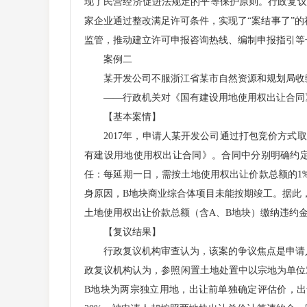
现了民营经济促进法规定的平等保护原则。行政复议
家企业通过整改满足许可条件，实现了“案结事了”
监管，推动建立许可申报咨询热线、编制申报指引等长
案例二
某开发公司不服浙江省某市自然资源和规划局收
——行政机关对《国有建设用地使用权出让合同
【基本案情】
2017年，申请人某开发公司通过打包竞价方式取
有建设用地使用权出让合同》。合同中分别明确约
任：每延期一日，需按土地使用权出让价款总额的1
身原因，B地块商业综合体项目未能按期竣工。据此，被
土地使用权出让价款总额（含A、B地块）缴纳违约金
【复议结果】
行政复议机构审查认为，该案的争议焦点是申请人
政复议机构认为，参照闲置土地处置中以宗地为单位
B地块为两宗独立用地，出让前单独确定评估价，