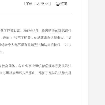
【字体：
大
中
小
】
打印
了巨额财富。2012年5月，作风硬派的陈远调任
，声称：“过不了明天，你就要亲自送我出去。”第
者个人都不得有超越宪法和法律的特权。”2012
告。
社会团体、各企业事业组织都必须遵守宪法和法
查办黑社会组织头目张山，维护了宪法和法律的尊