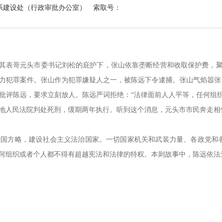
系建设处（行政审批办公室）
索取号：
表哥元头市委书记刘松的庇护下，张山依靠垄断经营和收取保护费，聚敛
力犯罪案件。张山作为犯罪嫌疑人之一，被陈远下令逮捕。张山气焰嚣张
评陈远，要求立刻放人。陈远严词拒绝：“法律面前人人平等，任何组织或
当地人民法院判处死刑，缓期两年执行。听到这个消息，元头市市民奔走相
方略，建设社会主义法治国家。一切国家机关和武装力量、各政党和各
何组织或者个人都不得有超越宪法和法律的特权。本则故事中，陈远依法