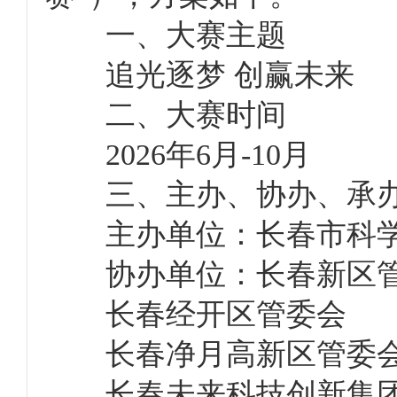
一、大赛主题
追光逐梦 创赢未来
二、大赛时间
2026年6月-10月
三、主办、协办、承办
主办单位：长春市科学
协办单位：长春新区管
长春经开区管委会
长春净月高新区管委
长春未来科技创新集