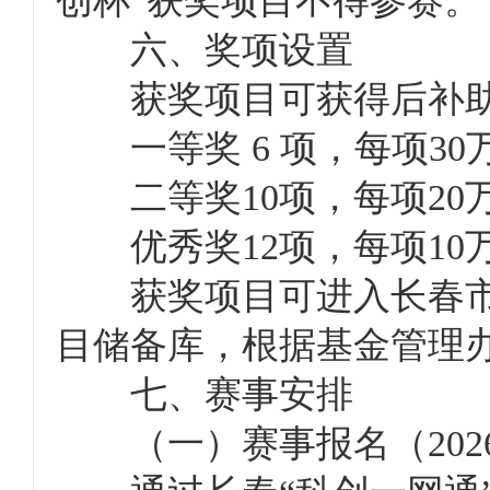
创杯”获奖项目不得参赛。
六、奖项设置
获奖项目可获得后补助
一等奖 6 项，每项30
二等奖10项，每项20
优秀奖12项，每项10
获奖项目可进入长春市
目储备库，根据基金管理办
七、赛事安排
（一）赛事报名（2026