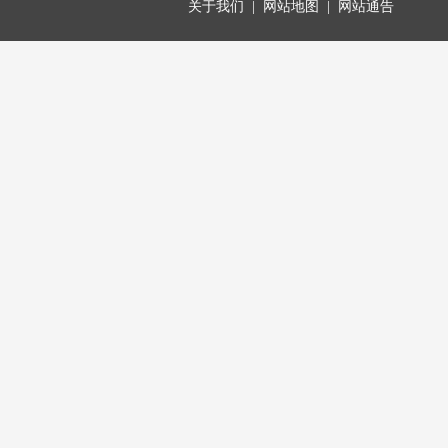
关于我们
|
网站地图
|
网站通告