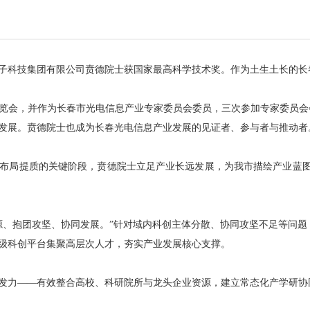
：
电子科技集团有限公司贲德院士获国家最高科学技术奖。作为土生土长的
会，并作为长春市光电信息产业专家委员会委员，三次参加专家委员会会
发展。贲德院士也成为长春光电信息产业发展的见证者、参与者与推动者
、布局提质的关键阶段，贲德院士立足产业长远发展，为我市描绘产业蓝
、抱团攻坚、协同发展。”针对域内科创主体分散、协同攻坚不足等问题
级科创平台集聚高层次人才，夯实产业发展核心支撑。
力——有效整合高校、科研院所与龙头企业资源，建立常态化产学研协