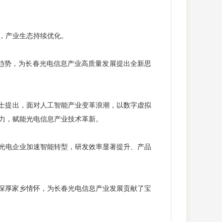
，产业生态持续优化。
趋势，为长春光电信息产业高质量发展提出全新思
士提出，面对人工智能产业变革浪潮，以数字虚拟
力，赋能光电信息产业技术革新。
光电企业加速智能转型，研发效率显著提升、产品
深厚家乡情怀，为长春光电信息产业发展贡献了宝